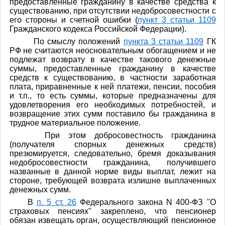
предоставленные гражданину в качестве средства к
существованию, при отсутствии недобросовестности с
его стороны и счетной ошибки (
пункт 3 статьи 1109
Гражданского кодекса Российской Федерации).
По смыслу положений
пункта 3 статьи 1109
ГК
РФ не считаются неосновательным обогащением и не
подлежат возврату в качестве такового денежные
суммы, предоставленные гражданину в качестве
средств к существованию, в частности заработная
плата, приравненные к ней платежи, пенсии, пособия
и т.п., то есть суммы, которые предназначены для
удовлетворения его необходимых потребностей, и
возвращение этих сумм поставило бы гражданина в
трудное материальное положение.
При этом добросовестность гражданина
(получателя спорных денежных средств)
презюмируется, следовательно, бремя доказывания
недобросовестности гражданина, получившего
названные в данной норме виды выплат, лежит на
стороне, требующей возврата излишне выплаченных
денежных сумм.
В
п. 5 ст. 26
Федерального закона N 400-ФЗ "О
страховых пенсиях" закреплено, что пенсионер
обязан извещать орган, осуществляющий пенсионное