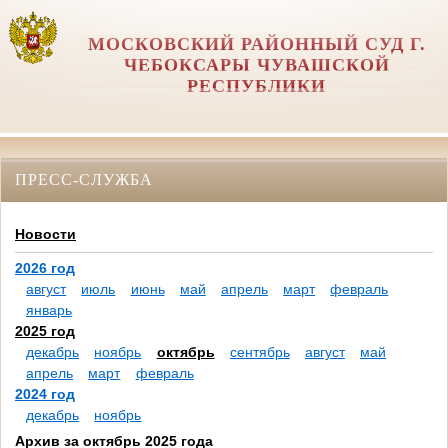
МОСКОВСКИЙ РАЙОННЫЙ СУД Г.
ЧЕБОКСАРЫ ЧУВАШСКОЙ
РЕСПУБЛИКИ
ПРЕСС-СЛУЖБА
Новости
2026 год
август
июль
июнь
май
апрель
март
февраль
январь
2025 год
декабрь
ноябрь
октябрь
сентябрь
август
май
апрель
март
февраль
2024 год
декабрь
ноябрь
Архив за октябрь 2025 года