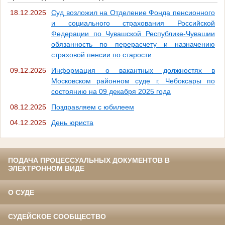
18.12.2025
Суд возложил на Отделение Фонда пенсионного
и социального страхования Российской
Федерации по Чувашской Республике-Чувашии
обязанность по перерасчету и назначению
страховой пенсии по старости
09.12.2025
Информация о вакантных должностях в
Московском районном суде г. Чебоксары по
состоянию на 09 декабря 2025 года
08.12.2025
Поздравляем с юбилеем
04.12.2025
День юриста
ПОДАЧА ПРОЦЕССУАЛЬНЫХ ДОКУМЕНТОВ В
ЭЛЕКТРОННОМ ВИДЕ
О СУДЕ
СУДЕЙСКОЕ СООБЩЕСТВО