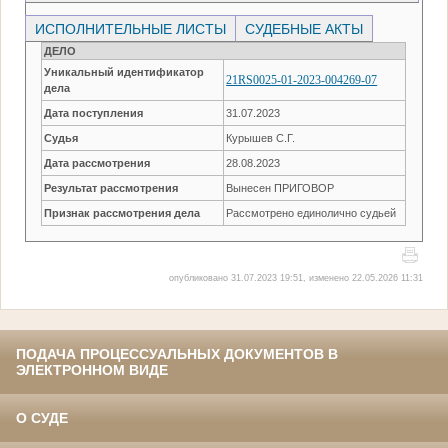
ИСПОЛНИТЕЛЬНЫЕ ЛИСТЫ
СУДЕБНЫЕ АКТЫ
ДЕЛО
Уникальный идентификатор
21RS0025-01-2023-004269-07
дела
Дата поступления
31.07.2023
Судья
Курышев С.Г.
Дата рассмотрения
28.08.2023
Результат рассмотрения
Вынесен ПРИГОВОР
Признак рассмотрения дела
Рассмотрено единолично судьей
опубликовано 31.07.2023 19:51, изменено 22.05.2026 11:31
ПОДАЧА ПРОЦЕССУАЛЬНЫХ ДОКУМЕНТОВ В
ЭЛЕКТРОННОМ ВИДЕ
О СУДЕ