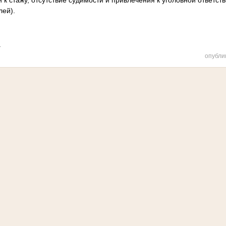
к стажу, отсутствие судимости и привлечения к уголовной ответст
лей).
.
опубли